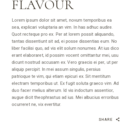
FLAVOUR
Lorem ipsum dolor sit amet, novum temporibus ea
sea, explicari voluptaria an vim. In has adhuc audire.
Quot recteque pro ex. Per at lorem possit aliquando,
tantas dissentiunt sit ad, ei posse dissentias eum. No
liber facilisi quo, ad vis elit solum nonumes. At ius dico
erant elaboraret, id possim vocent omittantur mei, usu
dicunt nostrud accusam ex. Vero graecis ei per, ut per
aliquip percipit. In mei assum singulis, persius
patrioque te vim, qui etiam epicuri ex. Sit mentitum
electram temporibus ut. Ex fugit soluta graeco vim. Ad
duo facer melius alterum. Id vis indoctum assentior,
augue dicit theophrastus ad ius. Mei albucius erroribus
ocurreret ne, vix evertitur.
SHARE