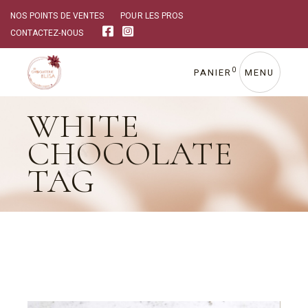
Skip
to
NOS POINTS DE VENTES
POUR LES PROS
the
CONTACTEZ-NOUS
content
0
PANIER
MENU
WHITE
CHOCOLATE
TAG